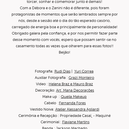
torcer, sonhar e comemorar junto é demais!
Com a Débora e o Zanini não é diferente, pois foram
protagonistas de momentos que serão lembrados sempre por
nós, desde a sessão até o dia do tão esperado casório,
carregado de energia boa e principalmente de personalidade!
Obrigado galera pela confiança, e por nos permitir fazer parte
desse momento com vocês, espero que possam sentir-se no
casamento todas as vezes que olharem para essas fotos!!
Beijão!
Fotografia:
Rudi Dias
|
Yuri Correa
Auxiliar Fotografia :
Grazi Monteiro
Video :
Helena Braz e Mauro Braz
Decoração:
Art`Mana Decorações
Make up :
Queila Makeup
Cabelo :
Fernanda Fores
Vestido Noiva:
Atelier Alessandra Agliardi
Cerimônia e Recepção : Propriedade Casal
- Maquiné
Cerimonial :
Flaviane Martins
Banda :
Jackson Machado