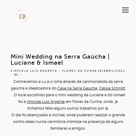
Mini Wedding na Serra Gaúcha |
Luciane & Ismael
VINÍCOLA LUIZ ARGENTA - FLORES DA CUNHA
16/ABRIL/2021
- RS
Conhecemos a Lu e o Isma através da cerimonialista da serra
gaúcha e idealizadora do
Case na Serra Gaúcha
,
Cássia Schmitt
. O local escolhido para o mini wedding da Luciane e do Ismael
foi a
Vinícola Luiz Argenta
em Flores da Cunha, onde já
tínhamos feito alguns outros trabalhos por lá.
O dia foi abençoado e incrível, onde puderam realizar o grande
sonho deles numa cerimônia intimista na presença de alguns
familiares e amigos