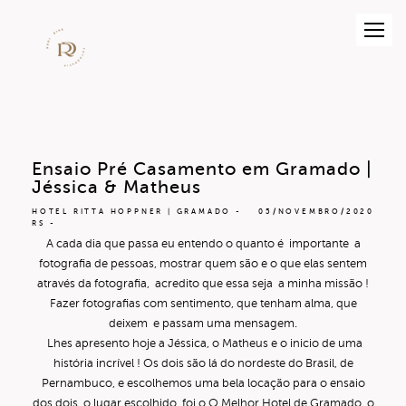
Ensaio Pré Casamento em Gramado |
Jéssica & Matheus
HOTEL RITTA HOPPNER | GRAMADO -
05/NOVEMBRO/2020
RS
A cada dia que passa eu entendo o quanto é importante a
fotografia de pessoas, mostrar quem são e o que elas sentem
através da fotografia, acredito que essa seja a minha missão !
Fazer fotografias com sentimento, que tenham alma, que
deixem e passam uma mensagem.
Lhes apresento hoje a Jéssica, o Matheus e o inicio de uma
história incrível ! Os dois são lá do nordeste do Brasil, de
Pernambuco, e escolhemos uma bela locação para o ensaio
dos dois, o lugar escolhido foi o
O Melhor Hotel de Gramado
, o