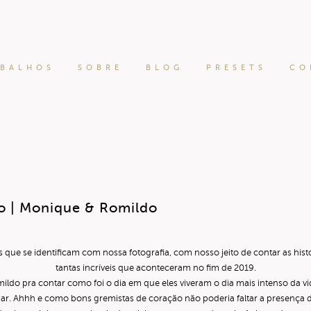
ABALHOS
SOBRE
BLOG
PRESETS
CO
 | Monique & Romildo
s que se identificam com nossa fotografia, com nosso jeito de contar as h
tantas incríveis que aconteceram no fim de 2019.
ildo pra contar como foi o dia em que eles viveram o dia mais intenso da v
iar. Ahhh e como bons gremistas de coração não poderia faltar a presença d