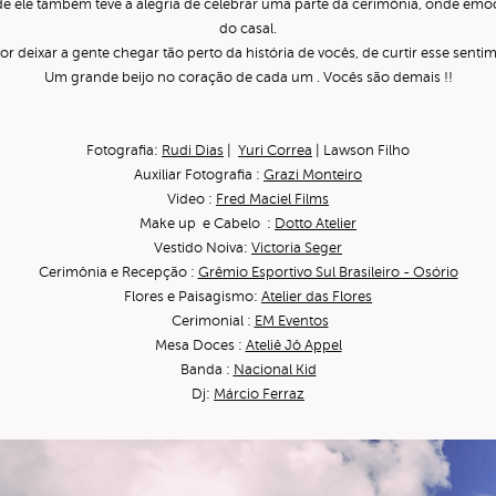
nde ele também teve a alegria de celebrar uma parte da cerimônia, onde em
do casal.
 deixar a gente chegar tão perto da história de vocês, de curtir esse senti
Um grande beijo no coração de cada um . Vocês são demais !!
Fotografia:
Rudi Dias
|
Yuri Correa
| Lawson Filho
Auxiliar Fotografia :
Grazi Monteiro
Video :
Fred Maciel Films
Make up e Cabelo :
Dotto Atelier
Vestido Noiva:
Victoria Seger
Cerimônia e Recepção :
Grêmio Esportivo Sul Brasileiro - Osório
Flores e Paisagismo:
Atelier das Flores
Cerimonial :
EM Eventos
Mesa Doces :
Ateliê Jô Appel
Banda :
Nacional Kid
Dj:
Márcio Ferraz