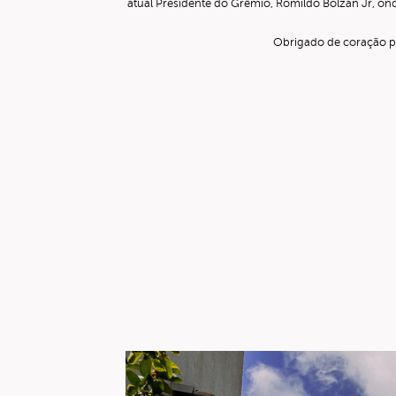
atual Presidente do Grêmio, Romildo Bolzan Jr, o
Obrigado de coração por